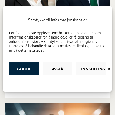
Samtykke til informasjonskapsler
Lederskifte i Advokatfirmaet Mageli DA
For å gi de beste opplevelsene bruker vi teknologier som
informasjonskapsler for å lagre og/eller få tilgang til
enhetsinformasjon. Å samtykke til disse teknologiene vil
tillate oss å behandle data som nettleseradferd og unike ID-
04.06.2026
er på dette nettstedet.
Etter 12 år i stillingen som daglig leder i Advokatfirmaet
Mageli, fratrer Trude Holmen denne rollen med virkning
GODTA
AVSLÅ
INNSTILLINGER
fra 1. juni 2026. Hun etterfølges av Øyvind Erga Skjeseth.