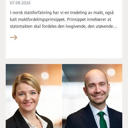
07.08.2026
I norsk statsforfatning har vi en tredeling av makt, også
kalt maktfordelingsprinsippet. Prinsippet innebærer at
statsmakten skal fordeles den lovgivende, den utøvende
og den dømmende makt - for at disse skal oppveie og
utøve kontroll over hverandre. I Agder har
maktfordelingsprinsippet nå blitt aktualisert.