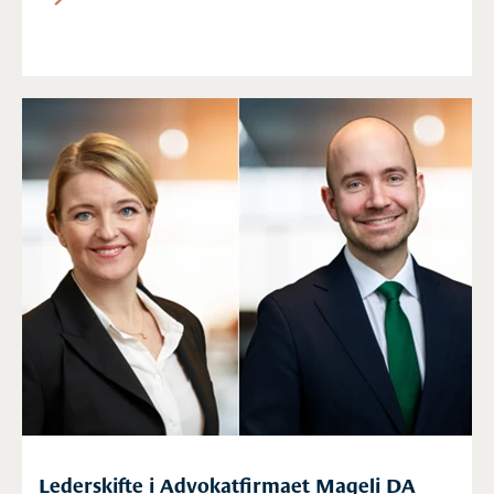
utøve kontroll over hverandre. I Agder har
maktfordelingsprinsippet nå blitt aktualisert.
Lederskifte i Advokatfirmaet Mageli DA