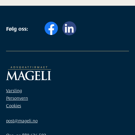
Følg oss:
Varsling
Personvern
Cookies
post@mageli.no
Org. nr. 880 636 502