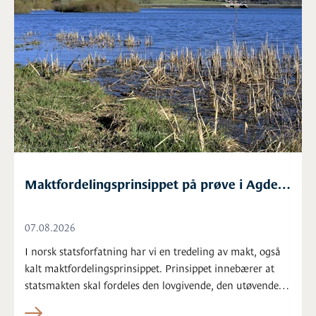
Maktfordelingsprinsippet på prøve i Agders
strandsone
07.08.2026
I norsk statsforfatning har vi en tredeling av makt, også
kalt maktfordelingsprinsippet. Prinsippet innebærer at
statsmakten skal fordeles den lovgivende, den utøvende
og den dømmende makt - for at disse skal oppveie og