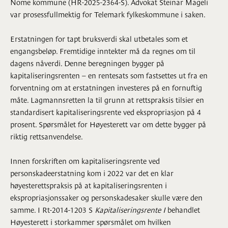
Nome kommune (HR-2025-2364-S). Advokat Steinar Mageli
var prosessfullmektig for Telemark fylkeskommune i saken.
Erstatningen for tapt bruksverdi skal utbetales som et
engangsbeløp. Fremtidige inntekter må da regnes om til
dagens nåverdi. Denne beregningen bygger på
kapitaliseringsrenten – en rentesats som fastsettes ut fra en
forventning om at erstatningen investeres på en fornuftig
måte. Lagmannsretten la til grunn at rettspraksis tilsier en
standardisert kapitaliseringsrente ved ekspropriasjon på 4
prosent. Spørsmålet for Høyesterett var om dette bygger på
riktig rettsanvendelse.
Innen forskriften om kapitaliseringsrente ved
personskadeerstatning kom i 2022 var det en klar
høyesterettspraksis på at kapitaliseringsrenten i
ekspropriasjonssaker og personskadesaker skulle være den
samme. I Rt-2014-1203 S
Kapitaliseringsrente I
behandlet
Høyesterett i storkammer spørsmålet om hvilken