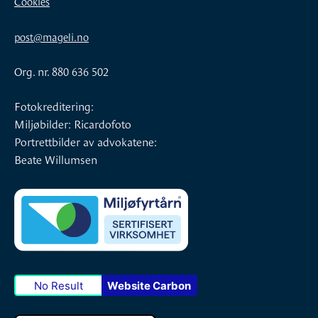
Cookies
post@mageli.no
Org. nr. 880 636 502
Fotokreditering:
Miljøbilder: Ricardofoto
Portrettbilder av advokatene:
Beate Willumsen
No Result
Website Carbon