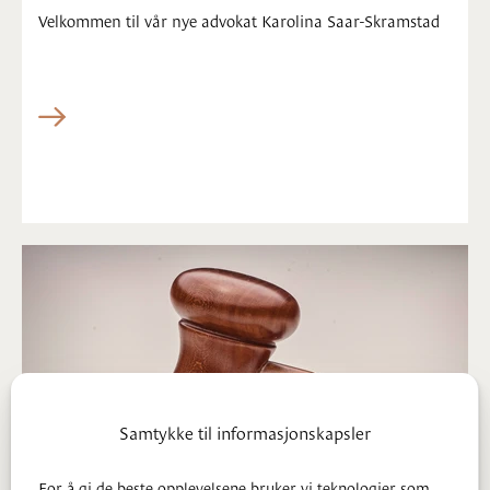
Velkommen til vår nye advokat Karolina Saar-Skramstad
Samtykke til informasjonskapsler
For å gi de beste opplevelsene bruker vi teknologier som