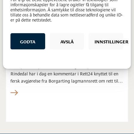
informasjonskapsler for å lagre og/eller få tilgang til
enhetsinformasjon. Å samtykke til disse teknologiene vil
tillate oss å behandle data som nettleseradferd og unike ID-
er på dette nettstedet.
Erstatning for anleggsulemper – fortsatt
GODTA
AVSLÅ
INNSTILLINGER
krav om økonomisk tap
17.04.2026
Våre partnere Jens-Henrik Lien og Tore Jetmundsen
Rindedal har i dag en kommentar i Rett24 knyttet til en
fersk avgjørelse fra Borgarting lagmannsrett om rett til
erstatning for langvarige anleggsarbeider.