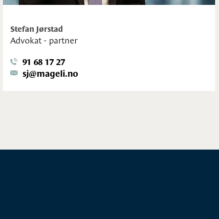
Stefan Jørstad
Advokat - partner
91 68 17 27
sj@mageli.no