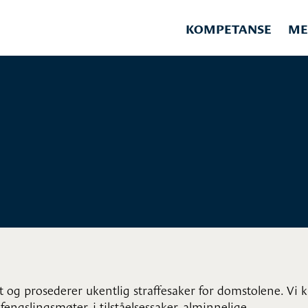
KOMPETANSE
ME
t og prosederer ukentlig straffesaker for domstolene. Vi 
 fengslingsmøter, i tilståelsessaker, alminnelige