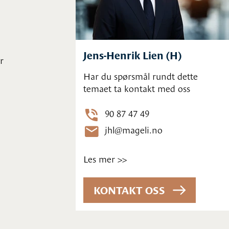
Jens-Henrik Lien (H)
r
Har du spørsmål rundt dette
temaet ta kontakt med oss
90 87 47 49
jhl@mageli.no
Les mer >>