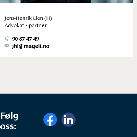
Jens-Henrik Lien (H)
Advokat - partner
90 87 47 49
jhl@mageli.no
Følg
oss: