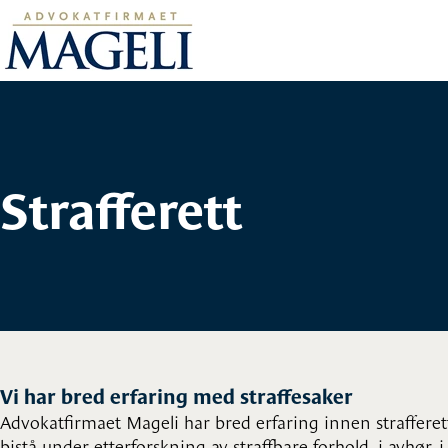
Strafferett
Vi har bred erfaring med straffesaker
Advokatfirmaet Mageli har bred erfaring innen strafferet
bistå under etterforskning av straffbare forhold, i avhør, i