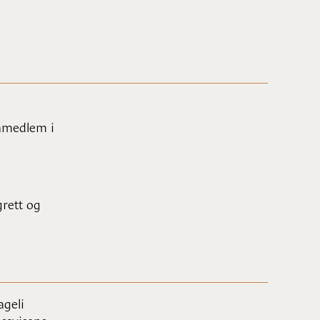
ramedlem i
grett og
geli
nsavisens