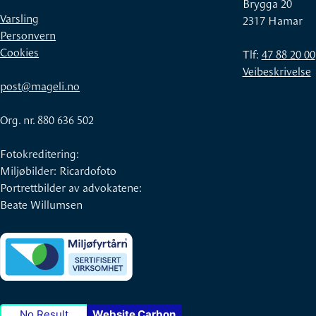
Brygga 20
Varsling
2317 Hamar
Personvern
Cookies
Tlf:
47 88 20 00
Veibeskrivelse
post@mageli.no
Org. nr. 880 636 502
Fotokreditering:
Miljøbilder: Ricardofoto
Portrettbilder av advokatene:
Beate Willumsen
No Result
Website Carbon