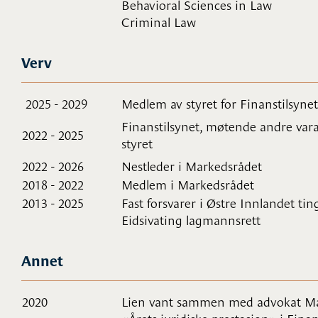
Behavioral Sciences in Law
Criminal Law
Verv
2025 - 2029
Medlem av styret for Finanstilsynet
Finanstilsynet, møtende andre va
2022 - 2025
styret
2022 - 2026
Nestleder i Markedsrådet
2018 - 2022
Medlem i Markedsrådet
2013 - 2025
Fast forsvarer i Østre Innlandet tin
Eidsivating lagmannsrett
Annet
2020
Lien vant sammen med advokat Ma
«Årets juridiske prestasjon» i Fina