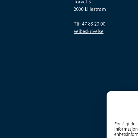
Torvet 3
2000 Lillestrøm
Tlf:
47 88 20 00
Veibeskrivelse
For å gi de 
informasjons
enhetsinform