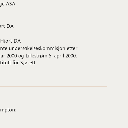
ge ASA
ort DA
 Hjort DA
vnte undersøkelseskommisjon etter
r 2000 og Lillestrøm 5. april 2000.
itutt for Sjørett.
hampton: