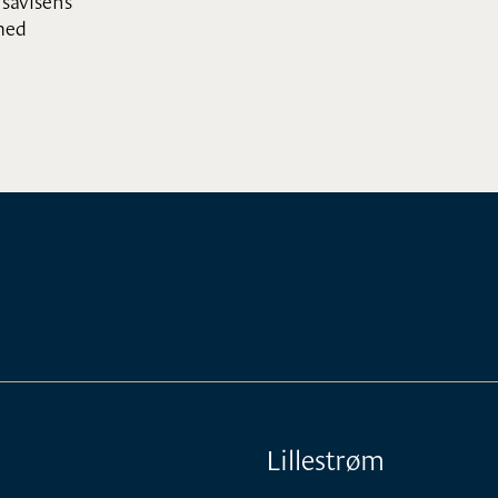
med
Lillestrøm