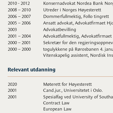
2010 - 2012
Konsernadvokat Nordea Bank Nor
2008 – 2010
Utreder i Norges Høyesterett
2006 – 2007
Dommerfullmektig, Follo tingrett
2005 – 2006
Ansatt advokat, Advokatfirmaet Hj
2003
Advokatbevilling
2001 – 2004
Advokatfullmektig, Advokatfirmaet
2000 – 2001
Sekretær for den regjeringsoppne
2000 – 2000
togulykkene på Rørosbanen 4. janua
Vitenskapelig assistent, Nordisk Inst
Relevant utdanning
2020
Møterett for Høyesterett
2001
Cand.jur., Universitetet i Oslo.
2001
Spesialfag ved University of Sout
Contract Law
European Law