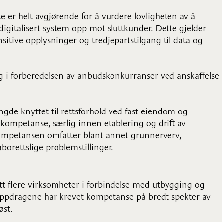
e er helt avgjørende for å vurdere lovligheten av å
digitalisert system opp mot sluttkunder. Dette gjelder
itive opplysninger og tredjepartstilgang til data og
 i forberedelsen av anbudskonkurranser ved anskaffelse
de knyttet til rettsforhold ved fast eiendom og
kompetanse, særlig innen etablering og drift av
Kompetansen omfatter blant annet grunnerverv,
aborettslige problemstillinger.
t flere virksomheter i forbindelse med utbygging og
 Oppdragene har krevet kompetanse på bredt spekter av
øst.