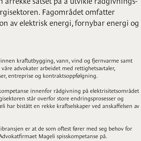
årrekke satset på å utvikle rådgivnings-
rgisektoren. Fagområdet omfatter
on av elektrisk energi, fornybar energi og
 innen kraftutbygging, vann, vind og fjernvarme samt
r våre advokater arbeidet med rettighetsavtaler,
r, entreprise og kontraktsoppfølgning.
kompetanse innenfor rådgivning på elektrisitetsområdet
isektoren står overfor store endringsprosesser og
li har bistått en rekke kraftselskaper ved anskaffelsen av
gibransjen er at de som oftest fører med seg behov for
r Advokatfirmaet Mageli spisskompetanse på.