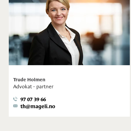
Trude Holmen
Advokat - partner
97 07 39 66
th@mageli.no