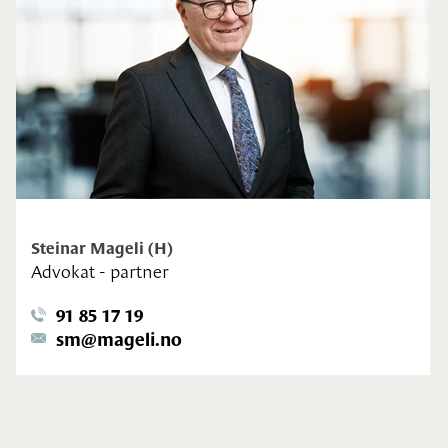
Steinar Mageli (H)
Advokat - partner
91 85 17 19
sm@mageli.no