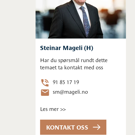
Steinar Mageli (H)
Har du spørsmål rundt dette
temaet ta kontakt med oss
91 85 17 19
sm@mageli.no
Les mer >>