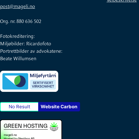
post@mageli.no
Org. nr. 880 636 502
Fotokreditering:
Miljøbilder: Ricardofoto
Portrettbilder av advokatene:
Beate Willumsen
No Result
Website Carbon