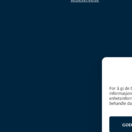
For å gi de 
informasjons
enhetsinform
behandle dat
GOD