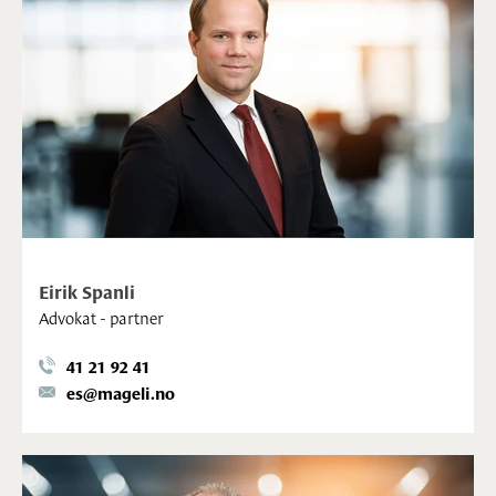
Eirik Spanli
Advokat - partner
41 21 92 41
es@mageli.no