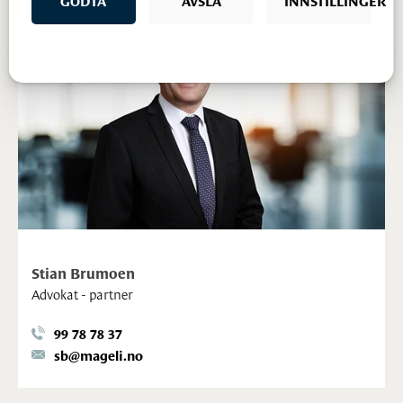
Stian Brumoen
Advokat - partner
99 78 78 37
sb@mageli.no