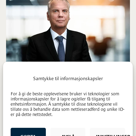
Samtykke til informasjonskapsler
Jon Vinje (H)
Advokat - partner
For å gi de beste opplevelsene bruker vi teknologier som
informasjonskapsler for å lagre og/eller få tilgang til
enhetsinformasjon. Å samtykke til disse teknologiene vil
95 23 24 73
tillate oss å behandle data som nettleseradferd og unike ID-
jv@mageli.no
er på dette nettstedet.
GODTA
AVSLÅ
INNSTILLINGER