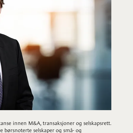
nse innen M&A, transaksjoner og selskapsrett.
re børsnoterte selskaper og små- og