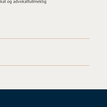
at og advokatfullmektig