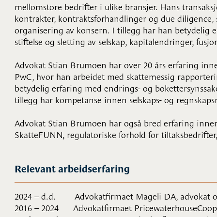
mellomstore bedrifter i ulike bransjer. Hans transaks
kontrakter, kontraktsforhandlinger og due diligence
organisering av konsern. I tillegg har han betydelig
stiftelse og sletting av selskap, kapitalendringer, fusj
Advokat Stian Brumoen har over 20 års erfaring innen 
PwC, hvor han arbeidet med skattemessig rapporterin
betydelig erfaring med endrings- og bokettersynssaker
tillegg har kompetanse innen selskaps- og regnskapsret
Advokat Stian Brumoen har også bred erfaring innen g
SkatteFUNN, regulatoriske forhold for tiltaksbedrifter
Relevant arbeidserfaring
2024 – d.d. Advokatfirmaet Mageli DA, advokat o
2016 – 2024 Advokatfirmaet PricewaterhouseCoope