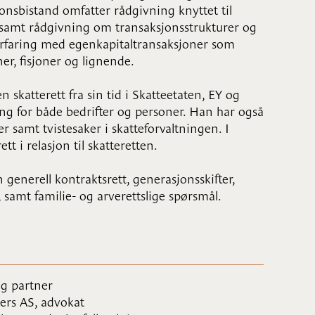
jonsbistand omfatter rådgivning knyttet til
, samt rådgivning om transaksjonsstrukturer og
 erfaring med egenkapitaltransaksjoner som
oner, fisjoner og lignende.
skatterett fra sin tid i Skatteetaten, EY og
g for både bedrifter og personer. Han har også
 samt tvistesaker i skatteforvaltningen. I
t i relasjon til skatteretten.
enerell kontraktsrett, generasjonsskifter,
, samt familie- og arverettslige spørsmål.
g partner
rs AS, advokat