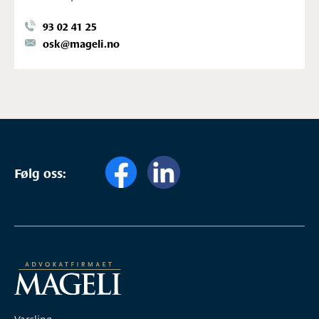
93 02 41 25
osk@mageli.no
Følg oss:
Varsling