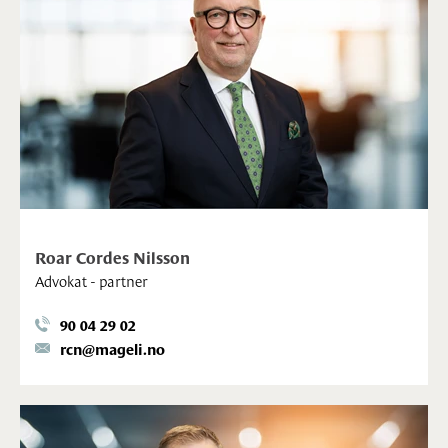
Roar Cordes Nilsson
Advokat - partner
90 04 29 02
rcn@mageli.no