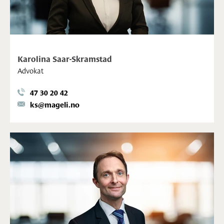
Karolina Saar-Skramstad
Advokat
47 30 20 42
ks@mageli.no