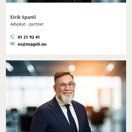
Eirik Spanli
Advokat - partner
41 21 92 41
es@mageli.no