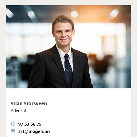
Stian Storsveen
Advokat
97 53 56 75
sst@mageli.no