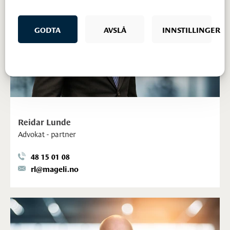
GODTA
AVSLÅ
INNSTILLINGER
Reidar Lunde
Advokat - partner
48 15 01 08
rl@mageli.no