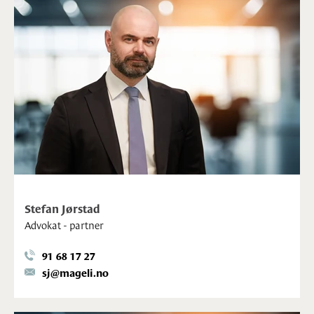
Stefan Jørstad
Advokat - partner
91 68 17 27
sj@mageli.no