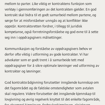
mellom to parter. Like viktig er kontraktens funksjon som
verktøy i gjennomføringen av det kontrakten gjelder. En god
kontrakt skal bidra til et godt samarbeid mellom partene, og
sørge for at misforståelser unngås og at konflikter ikke
oppstår. Kontraktsretten fordrer, i tillegg til juridisk
kompetanse, også forretningsforståelse og god evne til å sette
seg inn i oppdragsgivers målsettinger.
Kommunikasjon og forståelse av oppdragsgivers behov er
derfor ofte viktig i utforming av gode kontrakter. Vi har
advokater som er godt trent i å samarbeide tett med
oppdragsgiver for å sikre optimale løsninger ved utforming av
kontrakter og løsninger.
God kontraktsrådgivning forutsetter inngående kunnskap om
det fagområdet og de faktiske omstendigheter som avtalen
skal regulere. Videre forutsetter det inngående kjennskap til
lovgivning og øvrig regelverk knyttet til det enkelte fagområde,
for eksempel kjøpsloven, forbrukerkjøpsloven, aksjeloven,