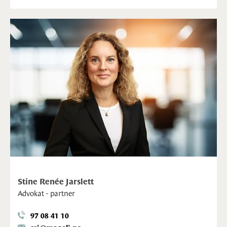
Stine Renée Jarslett
Advokat - partner
97 08 41 10
srj@mageli.no