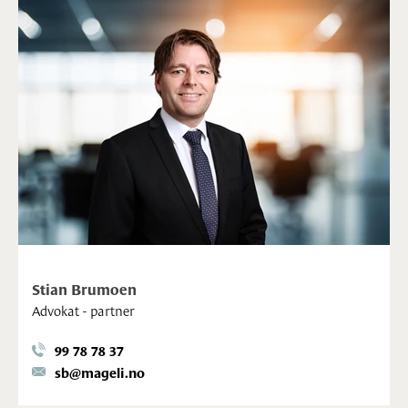
Stian Brumoen
Advokat - partner
99 78 78 37
sb@mageli.no